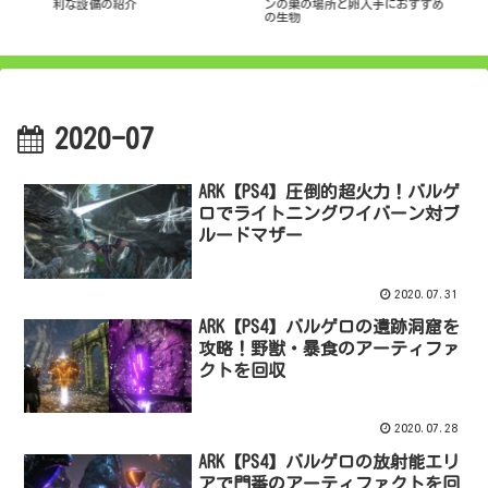
利な設備の紹介
ンの巣の場所と卵入手におすすめ
ノ
の生物
2020-07
ARK【PS4】圧倒的超火力！バルゲ
ロでライトニングワイバーン対ブ
ルードマザー
2020.07.31
ARK【PS4】バルゲロの遺跡洞窟を
攻略！野獣・暴食のアーティファ
クトを回収
2020.07.28
ARK【PS4】バルゲロの放射能エリ
アで門番のアーティファクトを回