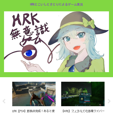
HRKとこいしとさとりによるゲーム実況
で危
ARK【PS4】新拠点完成！あると便
【ARK】フィヨルドの各種ワイバー
AR