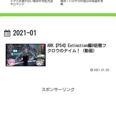
ァクトが湧かない場合の対処方法
場所！バルゲロの岩山の洞窟を攻
サ
やコマンド
略
介
2021-01
ARK【PS4】Extinction編9話雪フ
クロウのテイム！（動画）
2021.01.20
スポンサーリンク