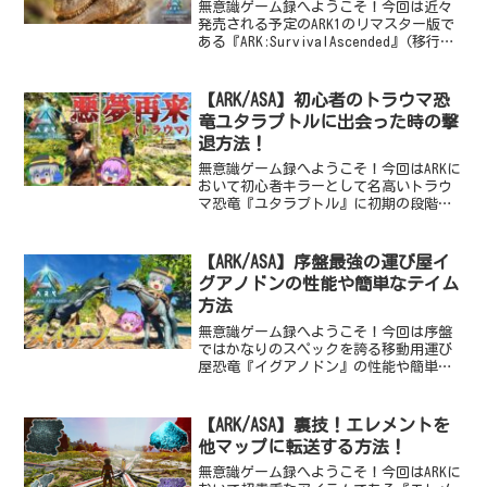
無意識ゲーム録へようこそ！今回は近々
発売される予定のARK1のリマスター版で
ある『ARK:SurvivalAscended』(移行
ASA)の最新情報が公開されたから、事前
に判明している情報をお伝えしていきま
す！Ark:SurvivalEvo...
【ARK/ASA】初心者のトラウマ恐
竜ユタラプトルに出会った時の撃
退方法！
無意識ゲーム録へようこそ！今回はARKに
おいて初心者キラーとして名高いトラウ
マ恐竜『ユタラプトル』に初期の段階で
出会ってしまった時の撃退方法をお伝え
します！【ARK/ASA】初心者キラー恐竜
ユタラプトルに遭遇！【ゆっくり実況】
【ARK/ASA】序盤最強の運び屋イ
【アイランド】...
グアノドンの性能や簡単なテイム
方法
無意識ゲーム録へようこそ！今回は序盤
ではかなりのスペックを誇る移動用運び
屋恐竜『イグアノドン』の性能や簡単な
テイム方法等をお伝えしていきます！
【ARK/ASA】有名映画の主人公と敵だっ
た恐竜イグアノドンとカルノタウルスに
【ARK/ASA】裏技！エレメントを
遭遇！【ゆっくり実況...
他マップに転送する方法！
無意識ゲーム録へようこそ！今回はARKに