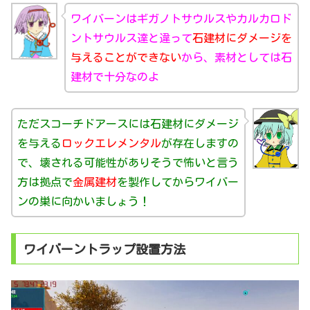
ワイバーンはギガノトサウルスやカルカロド
ントサウルス達と違って
石建材にダメージを
与えることができない
から、素材としては石
建材で十分なのよ
ただスコーチドアースには石建材にダメージ
を与える
ロックエレメンタル
が存在しますの
で、壊される可能性がありそうで怖いと言う
方は拠点で
金属建材
を製作してからワイバー
ンの巣に向かいましょう！
ワイバーントラップ設置方法