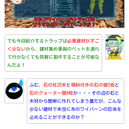
でも今回紹介するトラップは
必要建材がすご
く少ない
から、建材集め要員のペットを連れ
て行かなくても気軽に製作することが可能な
んだよ！
ふむ、
石の柱20本
と
傾斜付きの石の壁2枚
と
石のクォーター壁8枚
か・・・その辺の石と
木材から簡単に作れてしまう量だが、こんな
少ない建材で本当にあのワイバーンの巨体を
止めることができるのか？