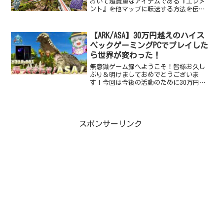
おいて超貴重なアイテムである『エレメ
ント』を他マップに転送する方法を伝え
ていきます！あれ？エレメントの転送方
法って、以前エクスティンクションマッ
プのMEK記事で言っていなかったか？MEK
【ARK/ASA】30万円越えのハイス
製作とエレメン...
ペックゲーミングPCでプレイした
ら世界が変わった！
無意識ゲーム録へようこそ！皆様お久し
ぶり＆明けましておめでとうございま
す！今回は今後の活動のために30万円越
えのハイスペックゲーミングPCを購入し
たので、そちらの紹介と使用感をお伝え
したいと思います！【ARK/ASA】帰って
きたASA！ハイ...
スポンサーリンク