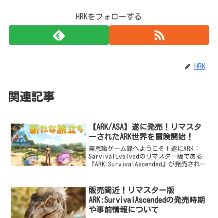
HRKをフォローする
HRK
関連記事
【ARK/ASA】遂に発売！リマスタ
ーされたARK世界を冒険開始！
無意識ゲーム録へようこそ！遂にARK：
SarvivalEvolvedのリマスター版である
『ARK:SurvivalAscended』が発売された
ね！わぁ！遂にこの時が来たの
ね！・・・・・・いや、発売されたのが
2023年10月26日だから、発...
販売間近！リマスター版
ARK:SurvivalAscendedの発売時期
や事前情報について