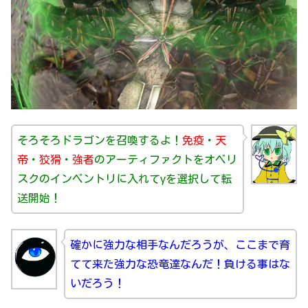
そろそろドラゴンを召喚するよ！
免疫
・
天
帝
・
狡猾
・
強者
のアーティファクトをオベリ
スクのインベントリに入れてγを選択して転
送開始！
確かに強力な相手なんだろうが、ここまで育
てて来た強力な恐竜達なんだ！負ける事はな
いだろう！