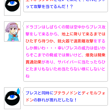
って攻撃を当てるんだ！？
ドラゴンはしばらくの間は空中からブレス攻
撃をして来るから、
地上に降りて来るまでは
ひたすら待つか、銃火器で遠距離攻撃
をする
しか無いわ・・・幸いブレスの威力は低いか
らそこまでの脅威では無いけど、
爆発は騎乗
貫通効果
があり、サバイバーに当たったらひ
とたまりもないため当たらない様にしないと
ね
ブレスと同時に
プテラノドン
と
ディモルフォ
ドン
の群れが現れだしたな！