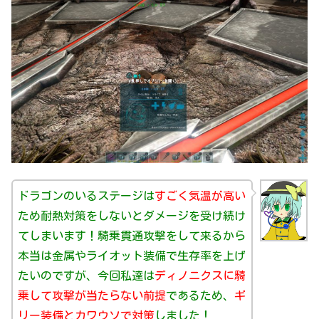
ドラゴンのいるステージは
すごく気温が高い
ため耐熱対策をしないとダメージを受け続け
てしまいます！騎乗貫通攻撃をして来るから
本当は金属やライオット装備で生存率を上げ
たいのですが、今回私達は
ディノニクスに騎
乗して攻撃が当たらない前提
であるため、
ギ
リー装備とカワウソで対策
しました！