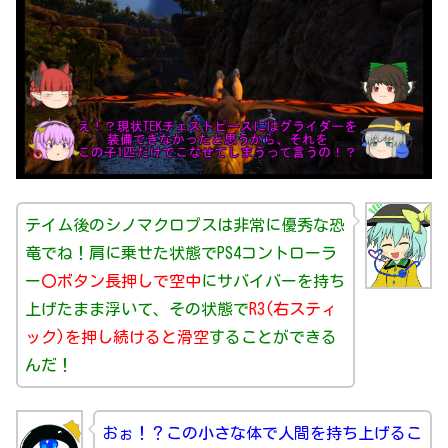
テイム後のシノマクロプスは非常に優秀な恐
竜でね！肩に乗せた状態でPS4コントローラ
ー
〇ボタン長押しで空中
にサバイバーを持ち
上げたまま浮いて、その状態で
R3(右スティ
ック)を押し続けると滑空
することができる
んだ！
おぉ！？この小さな体で人間を持ち上げるこ