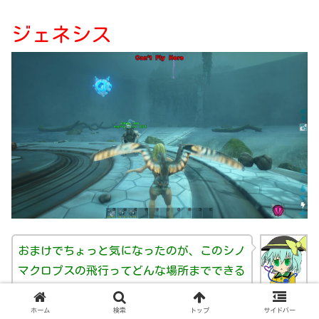
ジェネシス
おまけでちょっと気になったのが、このシノ
マクロプスの飛行ってどんな場所までできる
のか気になったから色々な場所で実験してみ
たんだ！
ホーム
検索
トップ
サイドバー