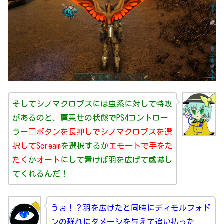
そしてシノマクロプスには虫系に対して特攻
があるのと、肩乗せの状態でPS4コントロー
ラー
□ボタンを長押しでシノマクロプスを選
択してScream
を選択するか
エモートで手をた
たく
か
オート
にして置けば羽を広げて威嚇し
てくれるんだ！
うぉ！？羽を広げたと同時にディモルフォド
ンの群れにダメージを与えて追い払った