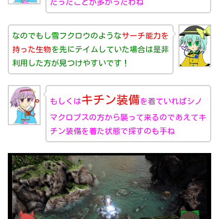
だったことが多かったわね
なのでもし雪フクロウのよう
な
サーチ能力を
持った生物
を先にテイムしていた場合は是非
利用した方が見つけやすいです！
キチン装備
もしくは
を着ていればシノ
マクロプスの方から襲って来るのであえてキ
チン装備を着た状態で探すのも手ね