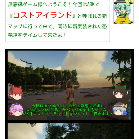
無意識ゲーム録へようこそ！今回はARKで
ロストアイランド
『
』と呼ばれる新
マップに行って来て、同時に新実装された恐
竜達をテイムして来たよ！